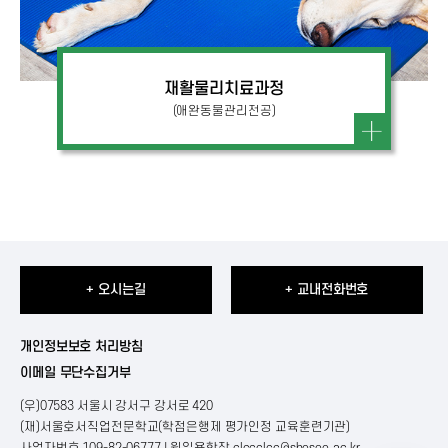
재활물리치료과정
(애완동물관리전공)
+ 오시는길
+ 교내전화번호
개인정보보호 처리방침
이메일 무단수집거부
(우)07583 서울시 강서구 강서로 420
(재)서울호서직업전문학교(학점은행제 평가인정 교육훈련기관)
사업자번호 109-82-06777 | 원일용학장
clccclcc@shoseo.ac.kr