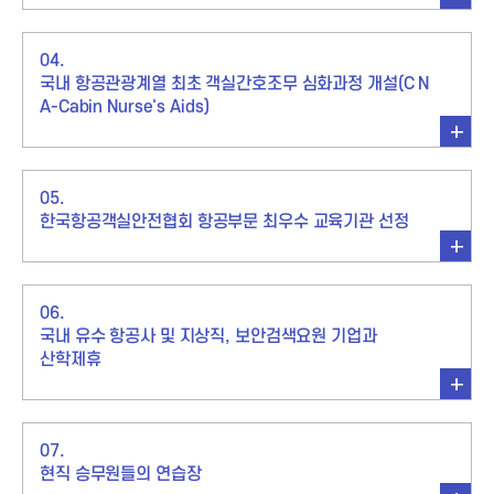
04.
국내 항공관광계열 최초 객실간호조무 심화과정 개설(C N
A-Cabin Nurse's Aids)
05.
한국항공객실안전협회 항공부문 최우수 교육기관 선정
06.
취업 ONE-STOP 시스템
국내 유수 항공사 및 지상직, 보안검색요원 기업과
민정원 교수
(학점)
산학제휴
아시아나항공 객실 승무원 신입훈련교관
아시아나항공 홍보활동 승무원
한국교육컨설팅 연구소
07.
아시아나항공 우수 승무원상
현직 승무원들의 연습장
아시아나항공 스마일상