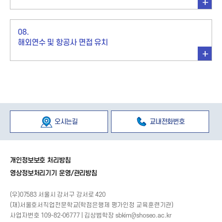
KTX 승무원 면접 위원
저서 : 항공객실업무론
08.
해외연수 및 항공사 면접 유치
취업 시 특전
오시는길
교내전화번호
항공(객실승무원, 지상직), 철도, 관광, 여행,
면접 시 유리
호텔, 공항, 보안검색요원
개인정보보호 처리방침
간호 자
운송 및 공항/여행관련 업종 채용 시
영상정보처리기기 운영/관리방침
격증 소지자 지원자 선호
(우)07583 서울시 강서구 강서로 420
(재)서울호서직업전문학교(학점은행제 평가인정 교육훈련기관)
우선 입대
남학생 경우 의무병
사업자번호 109-82-06777 | 김상범학장
sbkim@shoseo.ac.kr