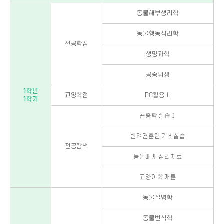
동물해부생리학
동물행동심리학
전공학점
생명과학
공중위생
1학년
교양학점
PC활용Ⅰ
1학기
곤충학 실습Ⅰ
반려견훈련 기초실습
전공탐색
동물매개 심리치료
고양이학 개론
동물질병학
동물번식학