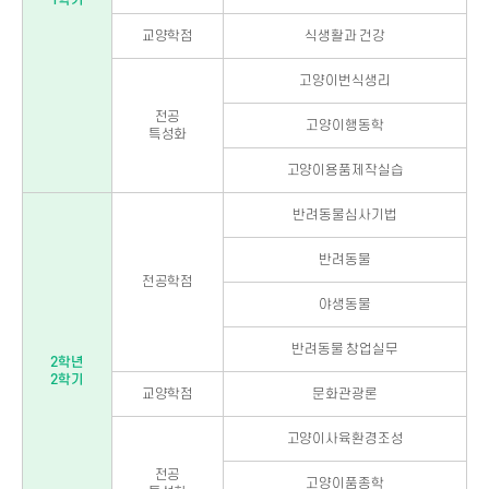
교양학점
식생활과 건강
고양이번식생리
전공
고양이행동학
특성화
고양이용품제작실습
반려동물심사기법
반려동물
전공학점
야생동물
반려동물 창업실무
2학년
2학기
교양학점
문화관광론
고양이사육환경조성
전공
고양이품종학