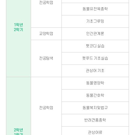
전공학점
동물유전육종학
기초그루밍
1학년
2학기
교양학점
인간관계론
펫코디 실습
전공탐색
펫푸드 기초실습
관상어 기초
동물영양학
동물간호학
전공학점
동물복지및법규
반려견품종학
2학년
관상어류
1학기