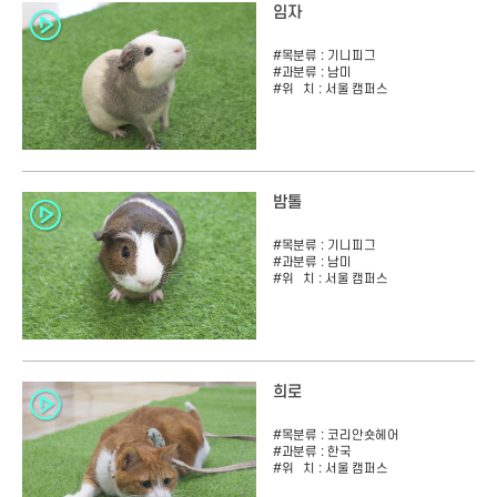
임자
#목분류 :
기니피그
#과분류 :
남미
#위 치 :
서울 캠퍼스
밤톨
#목분류 :
기니피그
#과분류 :
남미
#위 치 :
서울 캠퍼스
희로
#목분류 :
코리안숏헤어
#과분류 :
한국
#위 치 :
서울 캠퍼스