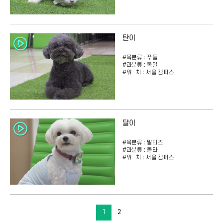
탄이
#목분류 :
푸들
#과분류 :
독일
#위 치 :
서울 캠퍼스
달이
#목분류 :
말티즈
#과분류 :
몰타
#위 치 :
서울 캠퍼스
1
2