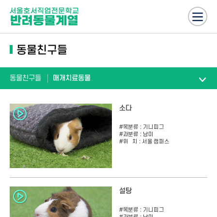
동물친구들
동물친구들
매개치료동물
소다
#목분류 :
기니피그
#과분류 :
남미
#위 치 :
서울 캠퍼스
설탕
#목분류 :
기니피그